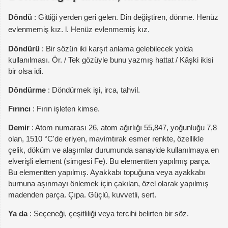
Döndü
: Gittiği yerden geri gelen. Din değiştiren, dönme. Henüz
evlenmemiş kız. l. Henüz evlenmemiş kız
Döndürü
: Bir sözün iki karşıt anlama gelebilecek yolda
kullanılması. Ör. / Tek gözüyle bunu yazmış hattat / Kâşki ikisi
bir olsa idi.
Döndürme
: Döndürmek işi, irca, tahvil.
Fırıncı
: Fırın işleten kimse.
Demir
: Atom numarası 26, atom ağırlığı 55,847, yoğunluğu 7,8
olan, 1510 °C'de eriyen, mavimtırak esmer renkte, özellikle
çelik, döküm ve alaşımlar durumunda sanayide kullanılmaya en
elverişli element (simgesi Fe). Bu elementten yapılmış parça.
Bu elementten yapılmış. Ayakkabı topuğuna veya ayakkabı
burnuna aşınmayı önlemek için çakılan, özel olarak yapılmış
madenden parça. Çıpa. Güçlü, kuvvetli, sert.
Ya da
: Seçeneği, çeşitliliği veya tercihi belirten bir söz.