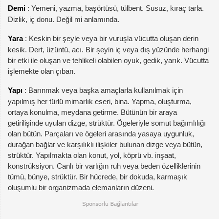
Demi
: Yemeni, yazma, başörtüsü, tülbent. Susuz, kıraç tarla.
Dizlik, iç donu. Değil mi anlamında.
Yara
: Keskin bir şeyle veya bir vuruşla vücutta oluşan derin
kesik. Dert, üzüntü, acı. Bir şeyin iç veya dış yüzünde herhangi
bir etki ile oluşan ve tehlikeli olabilen oyuk, gedik, yarık. Vücutta
işlemekte olan çıban.
Yapı
: Barınmak veya başka amaçlarla kullanılmak için
yapılmış her türlü mimarlık eseri, bina. Yapma, oluşturma,
ortaya konulma, meydana getirme. Bütünün bir araya
getirilişinde uyulan dizge, strüktür. Ögeleriyle somut bağımlılığı
olan bütün. Parçaları ve ögeleri arasında yasaya uygunluk,
durağan bağlar ve karşılıklı ilişkiler bulunan dizge veya bütün,
strüktür. Yapılmakta olan konut, yol, köprü vb. inşaat,
konstrüksiyon. Canlı bir varlığın ruh veya beden özelliklerinin
tümü, bünye, strüktür. Bir hücrede, bir dokuda, karmaşık
oluşumlu bir organizmada elemanların düzeni.