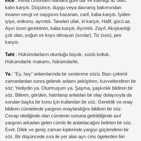
İnce
: Kendi cinsinden olanlara göre dar ve kalınlığı az olan,
kalın karşıtı. Düşünce, duygu veya davranış bakımından
insanın sevgi ve saygısını kazanan, zarif, kaba karşıtı. İyiden
iyiye, enikonu, ayrıntılı. Taneleri ufak, iri karşıtı. Hafif, gücü az.
Aşırı özen gerektiren, kaba karşıtı. Ayrıntılı. Zayıf. Akışkanlığı
çok olan, yoğun ve koyu olmayan (sıvılar). Tiz (ses), pes
karşıtı.
Taht
: Hükümdarların oturduğu büyük, süslü koltuk.
Hükümdarlık makamı, hükümdarlık.
Ya
: "Ey, hey" anlamlarında bir seslenme sözü. Bazı çekimli
zamanlardan sonra gelerek anlamı pekiştiren, kuvvetlendiren bir
söz: Yediydin ya. Oturmuşum ya. Şaşma, şaşkınlık bildiren bir
söz. Bilinen, görülen, hatırlanıp anlatılan bir olay dolayısıyla da
sorulan başka bir konu için kullanılan bir söz. Gereklik ve onay
bildiren cümlelerde yargının onaylandığını bildiren bir söz.
Cevap niteliğinde olan cümlenin sonuna getirildiğinde asıl
yargının arkadan gelen cümle ile anlatılacağını belirten bir söz.
Evet. Dilek ve geniş zaman kiplerinde yargıyı güçlendiren bir
söz. Bir düşüncede sıra ile yer alan ayrı cins ögelerden biri