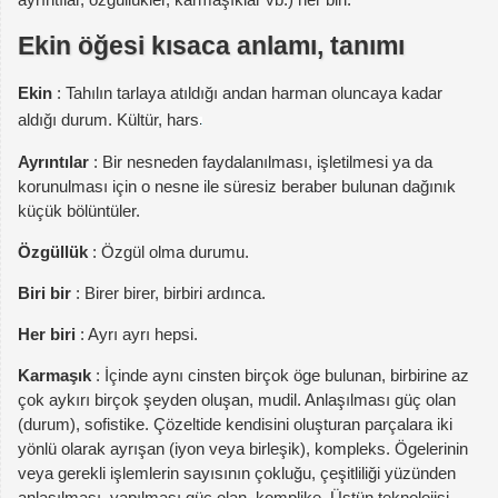
Ekin öğesi kısaca anlamı, tanımı
Ekin
: Tahılın tarlaya atıldığı andan harman oluncaya kadar
aldığı durum. Kültür, hars
Ayrıntılar
: Bir nesneden faydalanılması, işletilmesi ya da
korunulması için o nesne ile süresiz beraber bulunan dağınık
küçük bölüntüler.
Özgüllük
: Özgül olma durumu.
Biri bir
: Birer birer, birbiri ardınca.
Her biri
: Ayrı ayrı hepsi.
Karmaşık
: İçinde aynı cinsten birçok öge bulunan, birbirine az
çok aykırı birçok şeyden oluşan, mudil. Anlaşılması güç olan
(durum), sofistike. Çözeltide kendisini oluşturan parçalara iki
yönlü olarak ayrışan (iyon veya birleşik), kompleks. Ögelerinin
veya gerekli işlemlerin sayısının çokluğu, çeşitliliği yüzünden
anlaşılması, yapılması güç olan, komplike. Üstün teknolojisi